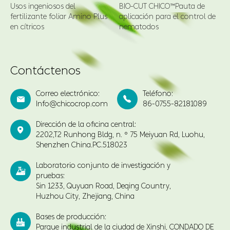
Contáctenos
Correo electrónico:
Teléfono:


Info@chicocrop.com
86-0755-82181089
Dirección de la oficina central:

2202,T2 Runhong Bldg, n. ° 75 Meiyuan Rd, Luohu,
Shenzhen China.PC.518023
Laboratorio conjunto de investigación y

pruebas:
Sin 1233, Quyuan Road, Deqing Country,
Huzhou City, Zhejiang, China
Bases de producción:

Parque industrial de la ciudad de Xinshi, CONDADO DE
Deqing, ciudad de Huzhou, provincia de Zhejiang,
China Parque de la industria química, distrito de
Jizhou, ciudad de Hengshui, provincia de Hebei, China