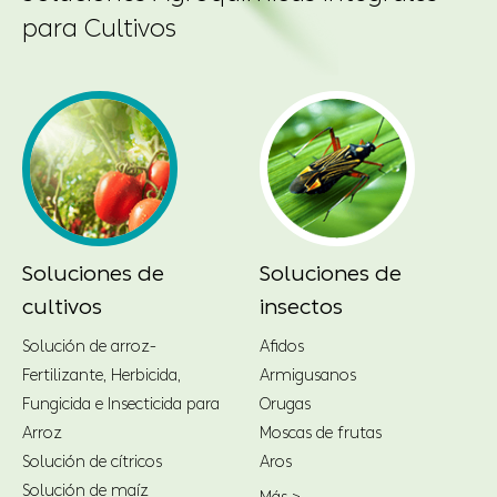
para Cultivos
Soluciones de
Soluciones de
insectos
enfermedades
Afidos
Ántrax
Armigusanos
Wilt bacteriano
Orugas
Alucir
Moscas de frutas
Punto marrón
Aros
Canker