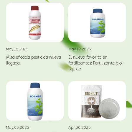
May.15.2025
May.12.2025
¡Alta eficacia pesticida nueva
El nuevo favorito en
llegada!
fertilizantes: Fertilizante bio-
líquido
Apr.30.2025
May.05.2025
BIO-CUT CHICO™Pauta de
Usos ingeniosos del
aplicación para el control de
fertilizante foliar Amino Plus
nematodos
en cítricos