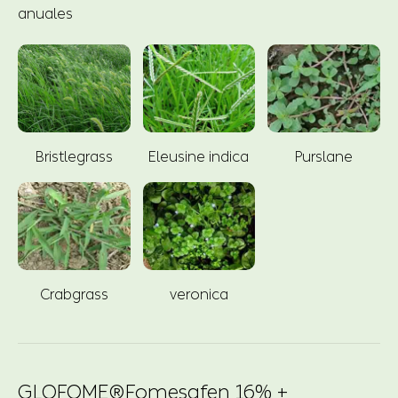
anuales
Bristlegrass
Eleusine indica
Purslane
Crabgrass
veronica
GLOFOME®Fomesafen 16% +