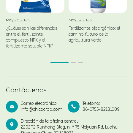
May.26.2025
May.19.2025
¿Cuáles son las diferencias
Fertilizante bioorgánico: el
entre el fertilizante
camino futuro de la
compuesto NPK y el
agricultura verde
fertilizante soluble NPK?
Contáctenos
Correo electrónico:
Teléfono:


Info@chicocrop.com
86-0755-82181089
Dirección de la oficina central:

2202,T2 Runhong Bldg, n. ° 75 Meiyuan Rd, Luohu,