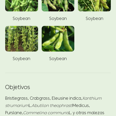
Soybean
Soybean
Soybean
Soybean
Soybean
Objetivos
Bristlegrass, Crabgrass, Eleusine indica,
Xanthium
strumarium
L.
Abutilon theophrasti
Medicus,
Purslane,
Commelina communis
L. y otras malezas