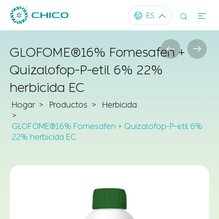




ES


GLOFOME®16% Fomesafen +
Quizalofop-P-etil 6% 22%
herbicida EC
Hogar
Productos
Herbicida
GLOFOME®16% Fomesafen + Quizalofop-P-etil 6%
22% herbicida EC