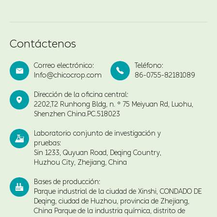
Contáctenos
Correo electrónico:
Teléfono:


Info@chicocrop.com
86-0755-82181089
Dirección de la oficina central:

2202,T2 Runhong Bldg, n. ° 75 Meiyuan Rd, Luohu,
Shenzhen China.PC.518023
Laboratorio conjunto de investigación y

pruebas:
Sin 1233, Quyuan Road, Deqing Country,
Huzhou City, Zhejiang, China
Bases de producción:

Parque industrial de la ciudad de Xinshi, CONDADO DE
Deqing, ciudad de Huzhou, provincia de Zhejiang,
China Parque de la industria química, distrito de