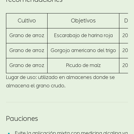
Cultivo
Objetivos
Dos
Grano de arroz
Escarabajo de harina roja
200-
Grano de arroz
Gorgojo americano del trigo
200-
Grano de arroz
Picudo de maíz
200-
Lugar de uso: utilizado en almacenes donde se
almacena el grano crudo.
Pauciones
Evite la aplicación mixta con medicina alcalina ya