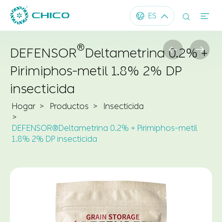




ES
®


DEFENSOR
Deltametrina 0.2% +
Pirimiphos-metil 1.8% 2% DP
insecticida
Hogar
Productos
Insecticida
DEFENSOR®Deltametrina 0.2% + Pirimiphos-metil
1.8% 2% DP insecticida