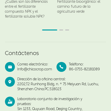
¿Cuáles son las diferencias
Fertilizante bioorgánico: el
entre el fertilizante
camino futuro de la
compuesto NPK y el
agricultura verde
fertilizante soluble NPK?
Contáctenos
Correo electrónico:
Teléfono:


Info@chicocrop.com
86-0755-82181089
Dirección de la oficina central:

2202,T2 Runhong Bldg, n. ° 75 Meiyuan Rd, Luohu,
Shenzhen China.PC.518023
Laboratorio conjunto de investigación y

pruebas:
Sin 1233, Quyuan Road, Deqing Country,